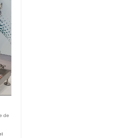
y
e de
el