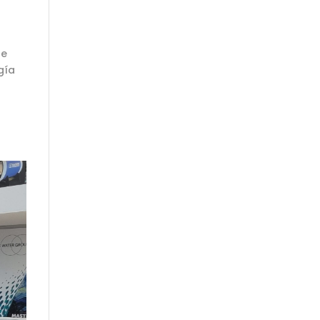
ue
gía