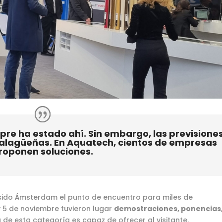
mpre ha estado ahí. Sin embargo, las previsione
alagüeñas. En Aquatech, cientos de empresas
roponen soluciones.
sido Ámsterdam el punto de encuentro para miles de
 y 5 de noviembre tuvieron lugar
demostraciones, ponencias
 de esta categoría es capaz de ofrecer al visitante.