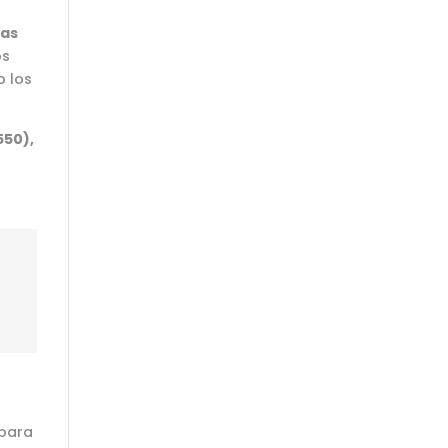
mas
os
o los
550),
 para