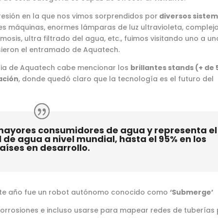
sión en la que nos vimos sorprendidos por
diversos siste
s máquinas, enormes lámparas de luz ultravioleta, complej
sis, ultra filtrado del agua, etc., fuimos visitando uno a un
sieron el entramado de Aquatech.
ia de Aquatech cabe mencionar los
brillantes stands (+ de 
ación
, donde quedó claro que la tecnología es el futuro del
s mayores consumidores de agua y representa el
 de agua a nivel mundial, hasta el 95% en los
aíses en desarrollo.
te año fue un robot autónomo conocido como
‘Submerge’
corrosiones e incluso usarse para mapear redes de tuberías