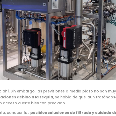
do ahí. Sin embargo, las previsiones a medio plazo no son mu
aciones debido a la sequía
, se habla de que, aun tratándos
n acceso a este bien tan preciado.
nte, conocer las
posibles soluciones de filtrado y cuidado d