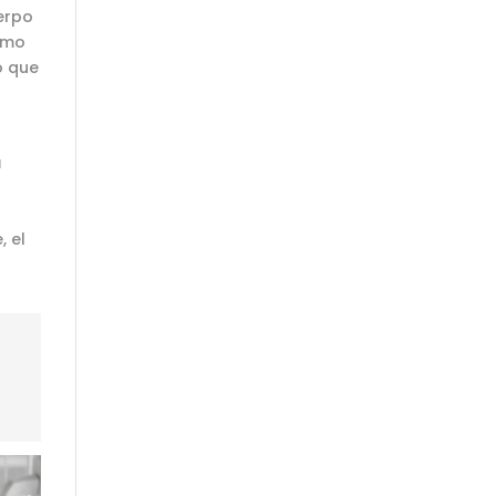
erpo
omo
o que
a
, el