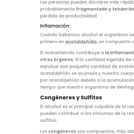
Las personas pueden dormirse más rápido
probablemente
fragmentado y tenderán
pérdida de productividad.
Inflamación:
Cuando bebemos alcohol el organismo se v
primero en
acetaldehído
, un compuesto q
El acetaldehído contribuye a
la inflamaci
otros órganos
. Si la cantidad ingerida d
expulsar esa pequeña cantidad de acetald
acetaldehído se acumula y nuestro cuerp
por acetaldehído debido a la acumulación
tiempo que nuestro organismo de deshaga
Congéneres y Sulfitos
El alcohol es el principal culpable de la 
pueden contribuir a los síntomas de la r
sulfitos.
Los
congéneres
son compuestos, más allá 