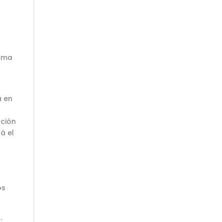
orma
a en
ación
á el
os
.