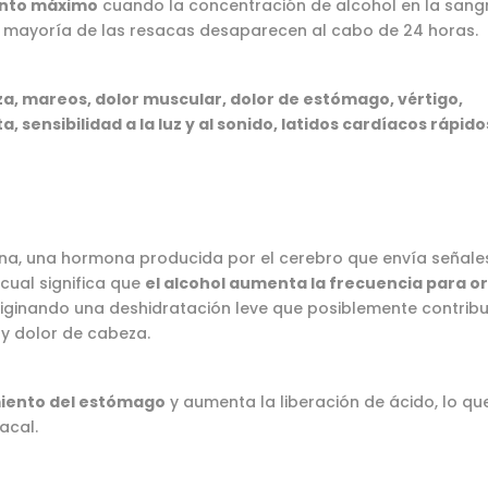
nto máximo
cuando la concentración de alcohol en la sang
a mayoría de las resacas desaparecen al cabo de 24 horas.
za, mareos, dolor muscular, dolor de estómago, vértigo,
a, sensibilidad a la luz y al sonido, latidos cardíacos rápido
esina, una hormona producida por el cerebro que envía señale
 cual significa que
el alcohol aumenta la frecuencia para or
riginando una deshidratación leve que posiblemente contrib
y dolor de cabeza.
miento del estómago
y aumenta la liberación de ácido, lo qu
acal.