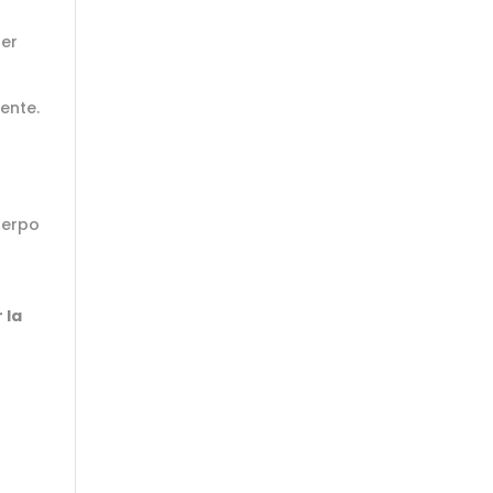
ser
ente.
uerpo
 la