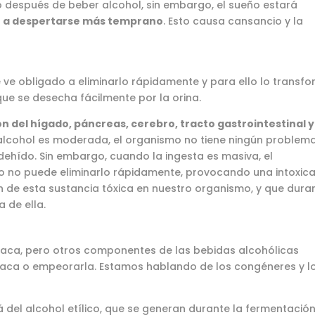
 después de beber alcohol, sin embargo, el sueño estará
 a despertarse más temprano
. Esto causa cansancio y la
e obligado a eliminarlo rápidamente y para ello lo transf
ue se desecha fácilmente por la orina.
ón del hígado, páncreas, cerebro, tracto gastrointestinal y
e alcohol es moderada, el organismo no tiene ningún problem
ehído. Sin embargo, cuando la ingesta es masiva, el
o no puede eliminarlo rápidamente, provocando una intoxic
 de esta sustancia tóxica en nuestro organismo, y que durar
 de ella.
resaca, pero otros componentes de las bebidas alcohólicas
esaca o empeorarla. Estamos hablando de los congéneres y l
del alcohol etílico, que se generan durante la fermentación