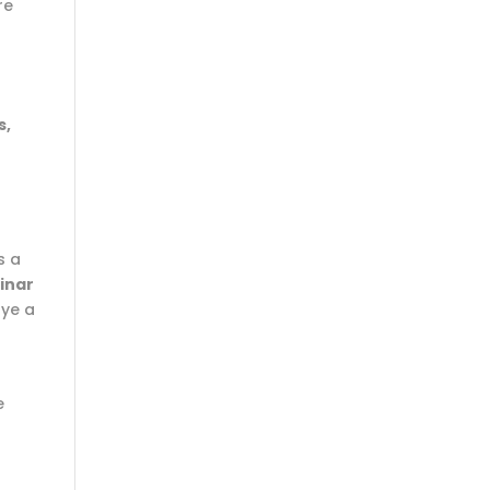
re
s,
s a
inar
uye a
e