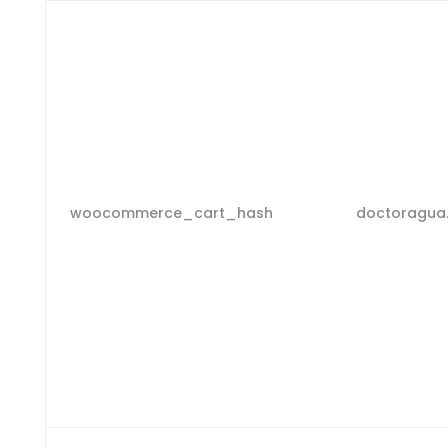
woocommerce_cart_hash
doctoragua