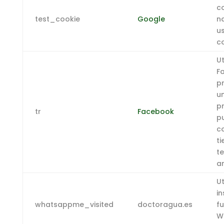
c
test_cookie
Google
n
u
co
Ut
F
p
un
p
tr
Facebook
pu
c
t
t
a
Ut
in
whatsappme_visited
doctoragua.es
f
W