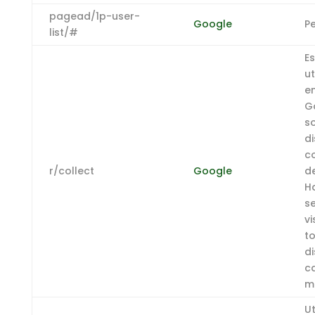
pagead/1p-user-
Google
P
list/#
Es
ut
e
G
so
di
c
r/collect
Google
de
H
s
vi
t
di
c
m
Ut