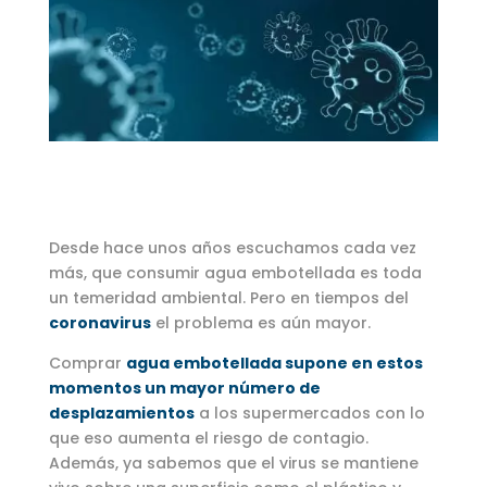
Desde hace unos años escuchamos cada vez
más, que consumir agua embotellada es toda
un temeridad ambiental. Pero en tiempos del
coronavirus
el problema es aún mayor.
Comprar
agua embotellada supone en estos
momentos un mayor número de
desplazamientos
a los supermercados con lo
que eso aumenta el riesgo de contagio.
Además, ya sabemos que el virus se mantiene