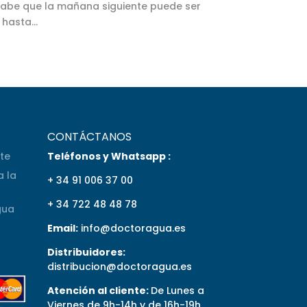
abe que la mañana siguiente puede ser
hasta...
CONTÁCTANOS
nte
Teléfonos y Whatsapp :
 la
+ 34 91 006 37 00
+ 34 722 48 48 78
gua
Email:
info@doctoragua.es
Distribuidores:
distribucion@doctoragua.es
Atención al cliente:
De Lunes a
Viernes de 9h-14h y de 16h-19h