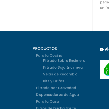
pers
un “
PRODUCTOS
ENVÍ
Para la Cocina
Filtrado Sobre Encimera
Filtrado Bajo Encimera
Velas de Recambio
Kits y Grifos
Filtrado por Gravedad
Dispensadores de Agua
Para la Casa
Filtros de Ducha Sprite