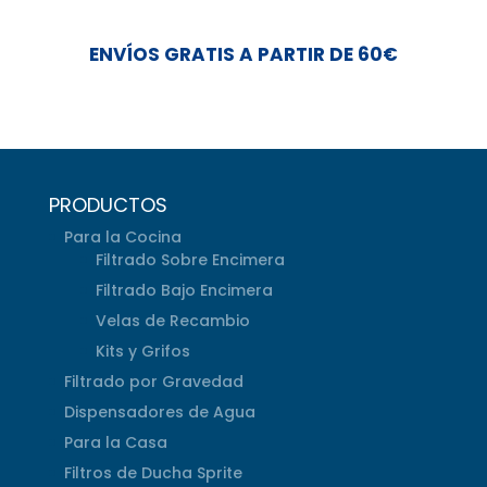
ENVÍOS GRATIS A PARTIR DE 60€
PRODUCTOS
Para la Cocina
Filtrado Sobre Encimera
Filtrado Bajo Encimera
Velas de Recambio
Kits y Grifos
Filtrado por Gravedad
Dispensadores de Agua
Para la Casa
Filtros de Ducha Sprite